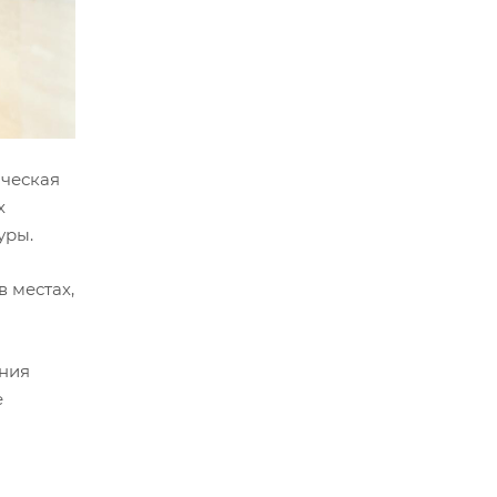
ическая
х
уры.
 местах,
ания
е