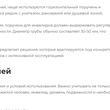
нная, чаще используются горизонтальный поручень и
я рядом с унитазом, раковиной или душевой зоной.
ях поручень для инвалидов должен выдерживать регул
ности. Диаметр трубы обычно составляет 30-50 мм, что
предлагает решения, которые адаптируются под конкре
ов с интенсивной эксплуатацией.
ней
я и условий использования. Важно учитывать не тольк
ожилой человек, инвалид, уровень подвижности и необх