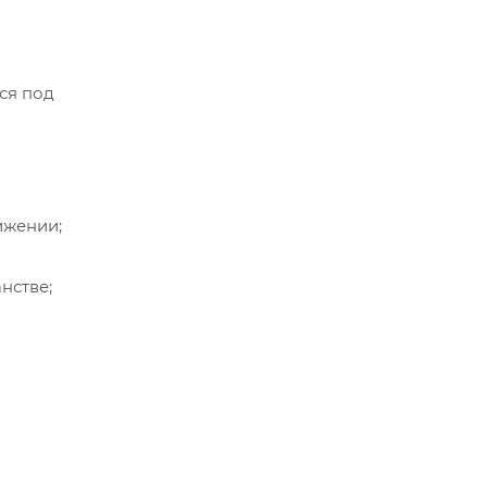
ся под
ижении;
нстве;