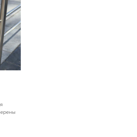
ия
оверены