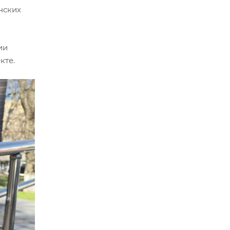
нских
ии
кте.