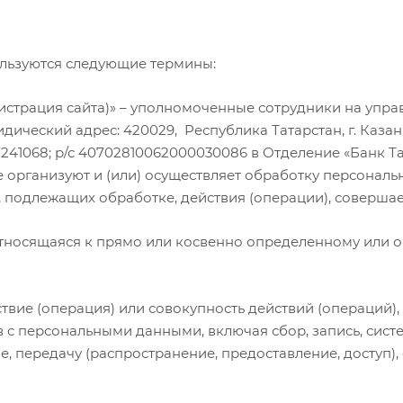
ользуются следующие термины:
министрация сайта)» – уполномоченные сотрудники на уп
ский адрес: 420029, Республика Татарстан, г. Казань, у
Н 1657241068; р/с 40702810062000030086 в Отделение «Банк
е организуют и (или) осуществляет обработку персональ
, подлежащих обработке, действия (операции), соверш
 относящаяся к прямо или косвенно определенному или 
йствие (операция) или совокупность действий (операций
в с персональными данными, включая сбор, запись, сист
е, передачу (распространение, предоставление, доступ),