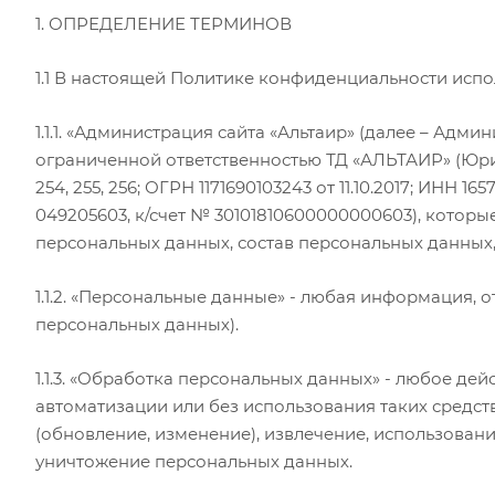
1. ОПРЕДЕЛЕНИЕ ТЕРМИНОВ
1.1 В настоящей Политике конфиденциальности исп
1.1.1. «Администрация сайта «Альтаир» (далее – Ад
ограниченной ответственностью ТД «АЛЬТАИР» (Юридиче
254, 255, 256; ОГРН 1171690103243 от 11.10.2017; ИН
049205603, к/счет № 30101810600000000603), которы
персональных данных, состав персональных данных
1.1.2. «Персональные данные» - любая информация,
персональных данных).
1.1.3. «Обработка персональных данных» - любое де
автоматизации или без использования таких средст
(обновление, изменение), извлечение, использовани
уничтожение персональных данных.