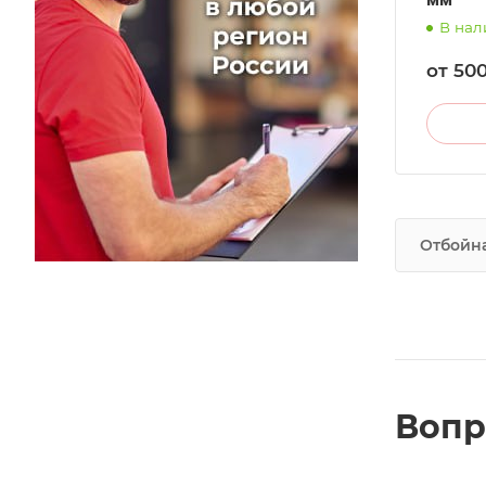
В нал
от 50
Отбойна
Вопр