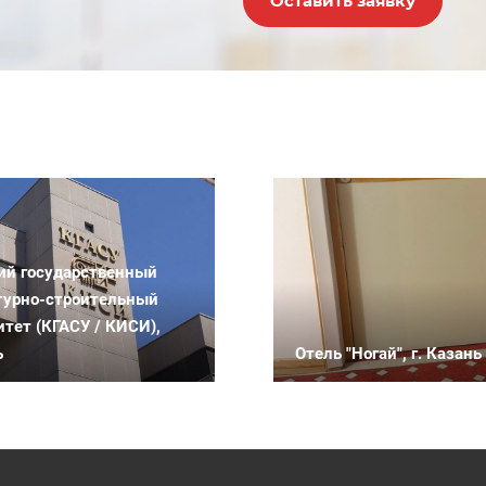
Оставить заявку
ий государственный
турно-строительный
итет (КГАСУ / КИСИ),
ь
Отель "Ногай", г. Казань