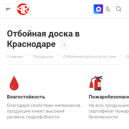
Отбойная доска в
Краснодаре
6
—
—
—
Главная
Продукты
Отбойные доски для стен
О
Влагостойкость
Пожаробезопасн
Благодаря свойствам материалов,
На всю продукцию
продукция имеет высокий
сертификат пожа
уровень гидрофобности
безопасности