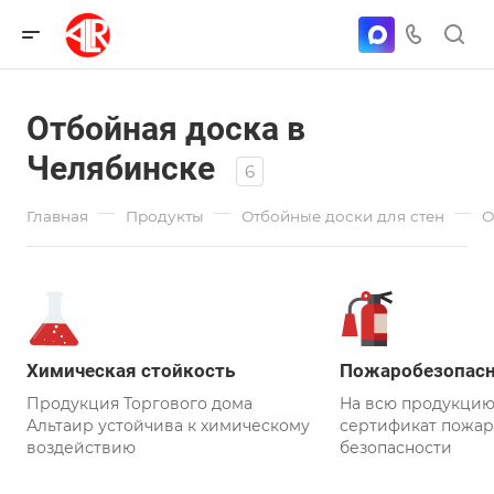
Отбойная доска в
Челябинске
6
—
—
—
Главная
Продукты
Отбойные доски для стен
О
Химическая стойкость
Пожаробезопасн
Продукция Торгового дома
На всю продукцию
Альтаир устойчива к химическому
сертификат пожа
воздействию
безопасности