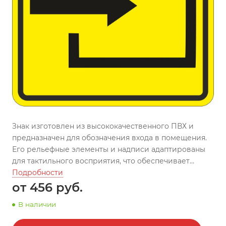
Знак изготовлен из высококачественного ПВХ и
предназначен для обозначения входа в помещения.
Его рельефные элементы и надписи адаптированы
для тактильного восприятия, что обеспечивает
удобство использования людьми с нарушением
Подробности
зрения.
от 456
руб.
В наличии