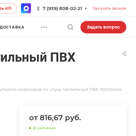
7 (939) 808-02-21
ть КП
Заказать звонок
Задать вопрос
ДОСТАВКА
ктильный ПВХ
упности инвалидов по слуху тактильный ПВХ 150х150мм
от 816,67
руб.
В наличии