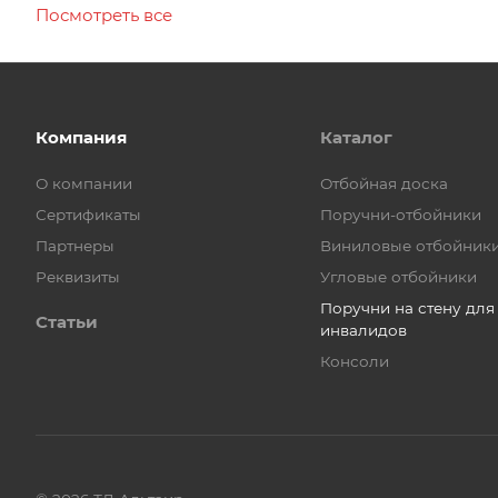
Посмотреть все
Компания
Каталог
О компании
Отбойная доска
Сертификаты
Поручни-отбойники
Партнеры
Виниловые отбойник
Реквизиты
Угловые отбойники
Поручни на стену для
Статьи
инвалидов
Консоли