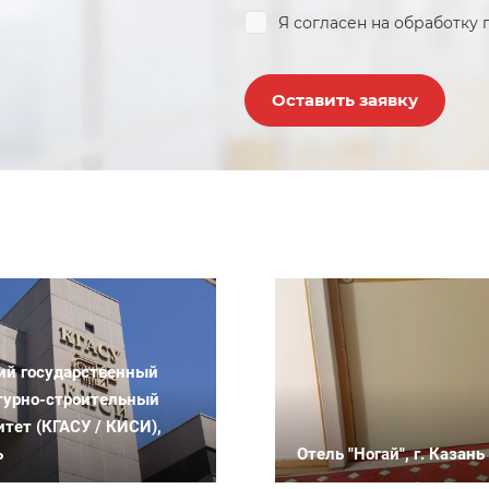
Я согласен на
обработку 
Оставить заявку
ий государственный
турно-строительный
итет (КГАСУ / КИСИ),
ь
Отель "Ногай", г. Казань