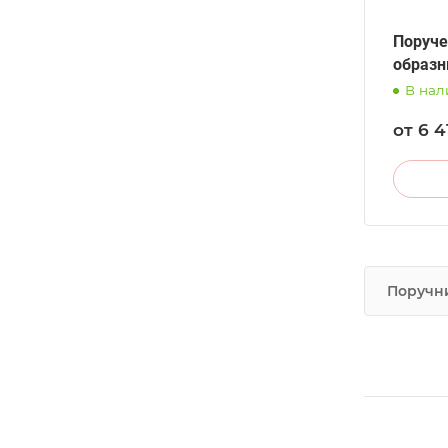
Поруче
образн
В нал
от 6 4
Поручни