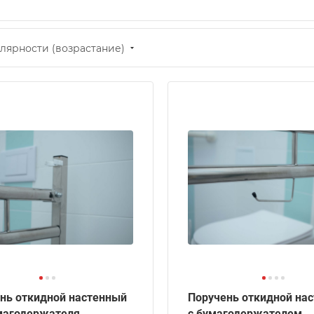
лярности (возрастание)
нь откидной настенный
Поручень откидной на
магодержателя
с бумагодержателем