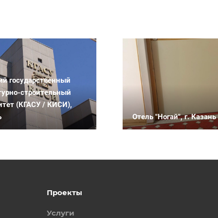
ий государственный
турно-строительный
итет (КГАСУ / КИСИ),
ь
Отель "Ногай", г. Казань
Проекты
Услуги