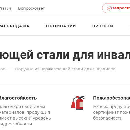
Запроси
Статьи
Вопрос-ответ
РАСПРОДАЖА
О КОМПАНИИ
ПРОЕКТЫ
ющей стали для инва
—
дов
Поручни из нержавеющей стали для инвалидов
Влагостойкость
Пожаробезопа
Благодаря свойствам
На всю продукц
материалов, продукция
сертификат пож
имеет высокий уровень
безопасности
гидрофобности