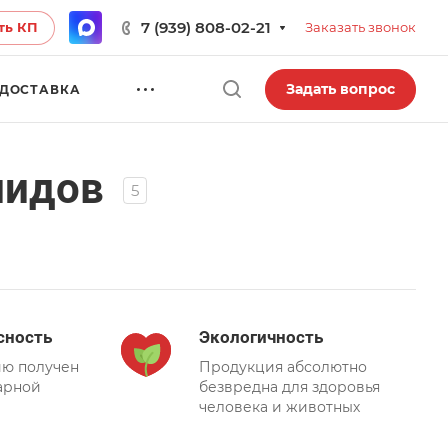
7 (939) 808-02-21
ть КП
Заказать звонок
Задать вопрос
ДОСТАВКА
лидов
5
сность
Экологичность
ию получен
Продукция абсолютно
арной
безвредна для здоровья
человека и животных